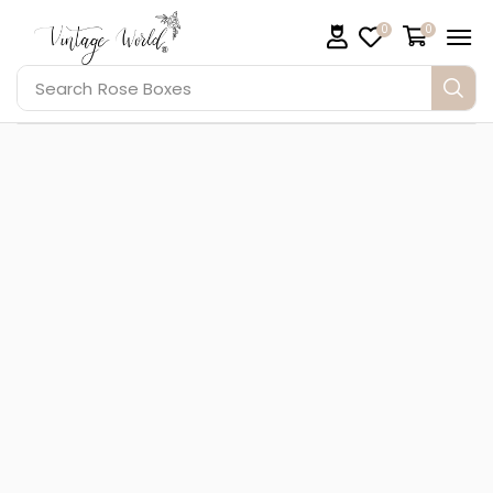
0
0
Search
Rose Boxes