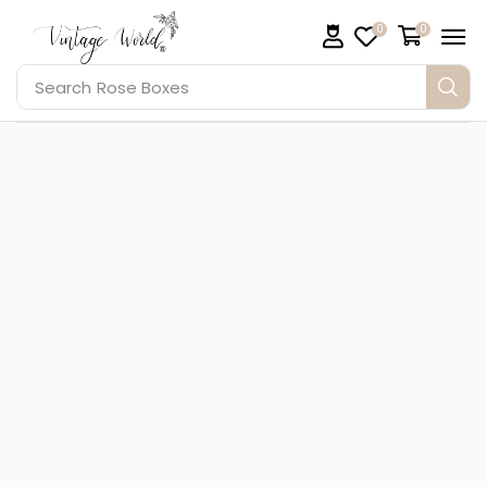
0
0
Search
Rose Boxes