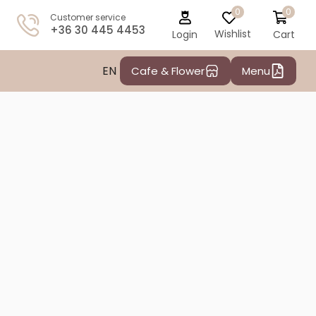
0
0
Customer service
+36 30 445 4453
Wishlist
Cart
Login
EN
Cafe & Flower
Menu