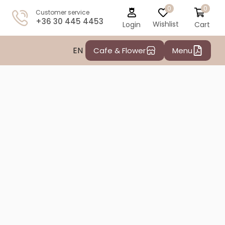
0
0
Customer service
+36 30 445 4453
Wishlist
Cart
Login
EN
Cafe & Flower
Menu